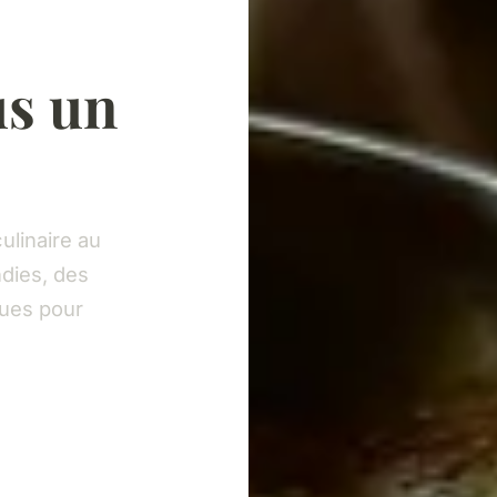
us un
ulinaire au
dies, des
ques pour