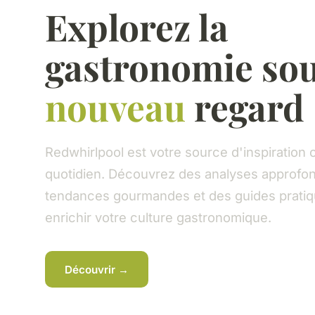
Explorez la
gastronomie so
nouveau
regard
Redwhirlpool est votre source d'inspiration c
quotidien. Découvrez des analyses approfon
tendances gourmandes et des guides prati
enrichir votre culture gastronomique.
Découvrir →