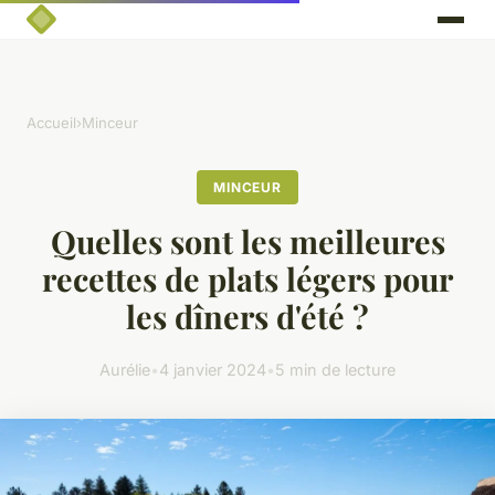
Accueil
›
Minceur
MINCEUR
Quelles sont les meilleures
recettes de plats légers pour
les dîners d'été ?
Aurélie
•
4 janvier 2024
•
5 min de lecture