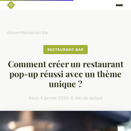
Accueil
›
Restaurant Bar
RESTAURANT BAR
Comment créer un restaurant
pop-up réussi avec un thème
unique ?
Alice
•
4 janvier 2024
•
5 min de lecture