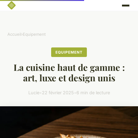
Accueil
›
Equipement
EQUIPEMENT
La cuisine haut de gamme :
art, luxe et design unis
Lucie
•
22 février 2025
•
6 min de lecture